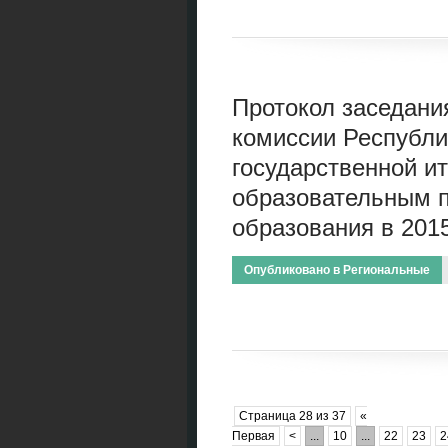
Протокол заседани
комиссии Республи
государственной ит
образовательным 
образования в 2015
Опубликовано в
Региональные
Страница 28 из 37
«
Первая
<
...
10
...
22
23
2