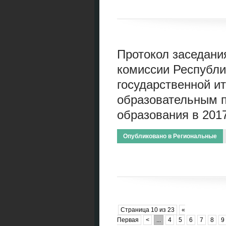
Протокол заседани
комиссии Республи
государственной ит
образовательным 
образования в 2017
Опубликовано в
Региональные
Страница 10 из 23
«
Первая
<
...
4
5
6
7
8
9