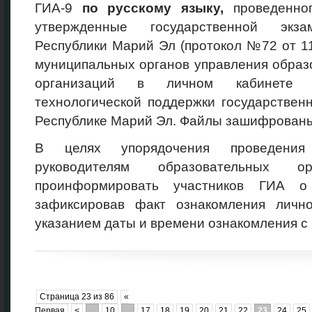
ГИА-9
по
русскому языку,
проведенно
утвержденные государственной экза
Республики Марий Эл (протокол №72 от 1
муниципальных органов управления образ
организаций в личном кабинете 
технологической поддержки государствен
Республике Марий Эл. Файлы зашифрован
В целях упорядочения проведения
руководителям образовательных ор
проинформировать участников ГИА о 
зафиксировав факт ознакомления личн
указанием даты и времени ознакомления с
Страница 23 из 86
«
Первая
<
...
10
...
17
18
19
20
21
22
23
24
25