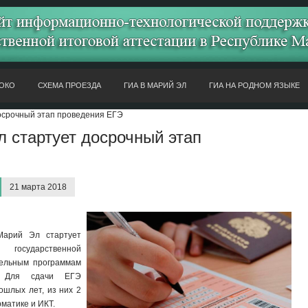
ОКО
СХЕМА ПРОЕЗДА
ГИА В МАРИЙ ЭЛ
ГИА НА РОДНОМ ЯЗЫКЕ
осрочный этап проведения ЕГЭ
л стартует досрочный этап
21 марта 2018
Марий Эл стартует
 государственной
тельным программам
. Для сдачи ЕГЭ
ошлых лет, из них 2
рматике и ИКТ.