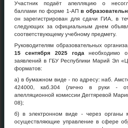
Участник подаёт апелляцию о несог
баллами по форме 1-АП
в образовательн
он зарегистрирован для сдачи ГИА, в те
следующих за официальным днем объявл
соответствующему учебному предмету.
Руководителям образовательных организ
15
сентября 2025
года
необходимо ор
заявлений в ГБУ Республики Марий Эл «
форматов:
а) в бумажном виде - по адресу: наб. Амсте
424000, каб.304 (лично в руки - от
апелляционной комиссии Дегтяревой Марин
08);
б) в электронном виде - через органы 
осуществляющие управление в сфере обр