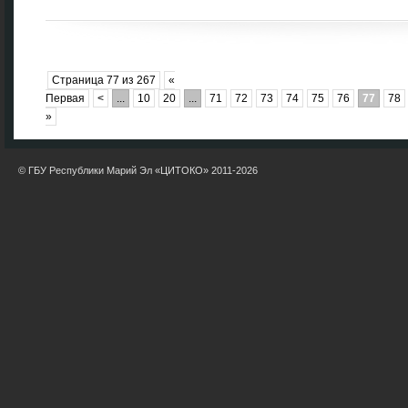
Страница 77 из 267
«
Первая
<
...
10
20
...
71
72
73
74
75
76
77
78
»
© ГБУ Республики Марий Эл «ЦИТОКО» 2011-2026