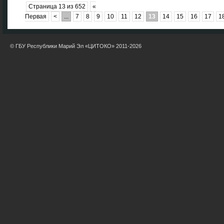
Страница 13 из 652
«
Первая
<
...
7
8
9
10
11
12
13
14
15
16
17
1
© ГБУ Республики Марий Эл «ЦИТОКО» 2011-2026