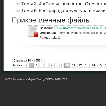
Темы 3, 4 «Семья, общество, Отечеств
Темы 5, 6 «Природа и культура в жизни
Прикрепленные файлы:
Название
:
Темы итогового сочинения 04.02.202
Имя файла
: Temy-itogovogo-sochineniya-04.02.2
Размер
: 111 кб
Страница 10 из 652
«
Первая
<
...
4
5
6
7
8
9
10
11
12
13
14
15
© ГБУ Республики Марий Эл «ЦИТОКО» 2011-2026