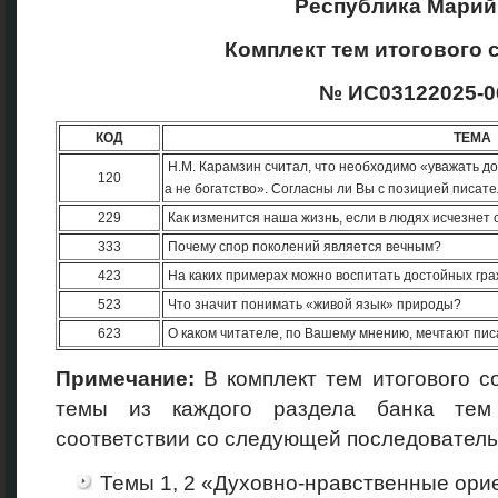
Республика Марий
Комплект тем итогового 
№ ИС03122025-0
КОД
ТЕМА
Н.М. Карамзин считал, что необходимо «уважать до
120
а не богатство». Согласны ли Вы с позицией писат
229
Как изменится наша жизнь, если в людях исчезнет 
333
Почему спор поколений является вечным?
423
На каких примерах можно воспитать достойных гр
523
Что значит понимать «живой язык» природы?
623
О каком читателе, по Вашему мнению, мечтают пи
Примечание:
В комплект тем итогового 
темы из каждого раздела банка тем 
соответствии со следующей последователь
Темы 1, 2 «Духовно-нравственные ори