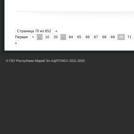
Страница 70 из 652
«
Первая
<
...
10
20
...
64
65
66
67
68
69
70
71
»
© ГБУ Республики Марий Эл «ЦИТОКО» 2011-2026